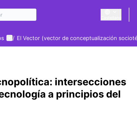
Castellano
Triar la llengua
E
Menú de usuario
os
/
El Vector (vector de conceptualización sociot
nopolítica: intersecciones
tecnología a principios del