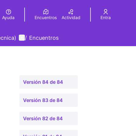
Ayuda
Encuentros
Actividad
Entra
legir el idioma
Choose language
Menú de usuario
écnica)
/
Encuentros
Versión 84 de 84
Versión 83 de 84
Versión 82 de 84