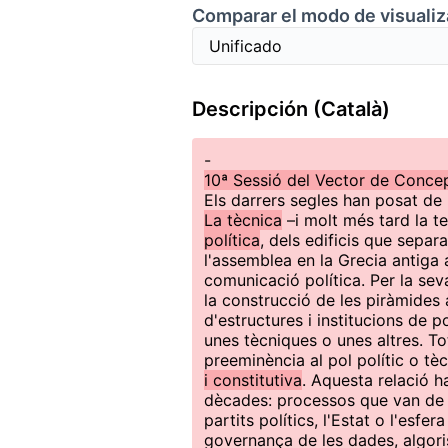
Comparar el modo de visualiz
Descripción (Català)
-
10ª Sessió del Vector de Concep
Els darrers segles han posat de
La tècnica
–i molt més tard la 
política
, dels edificis que separ
l'assemblea en la Grecia antiga a
comunicació política. Per la se
la construcció de les piràmides a
d'estructures i institucions de 
unes tècniques o unes altres. To
preeminència al pol polític o tè
i constitutiva
. Aquesta relació h
dècades: processos que van de l
partits polítics, l'Estat o l'esfer
governança de les dades, algoris