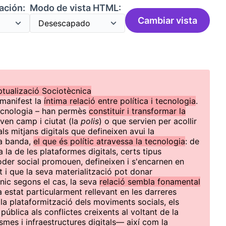
ación:
Modo de vista HTML:
Cambiar vista
tualizació Sociotècnica
 manifest la
íntima relació entre política i tecnologia
.
tecnologia – han permès
constituir i transformar la
aven camp i ciutat (la
polis
) o que servien per acollir
ls mitjans digitals que defineixen avui la
va banda,
el que és polític atravessa la tecnologia
: de
 la de les plataformes digitals, certs tipus
poder social promouen, defineixen i s'encarnen en
t i que la seva materialització pot donar
cnic segons el cas, la seva
relació sembla fonamental
a estat particularment rellevant en les darreres
a plataformització dels moviments socials, els
a pública als conflictes creixents al voltant de la
mes i infraestructures digitals— així com la