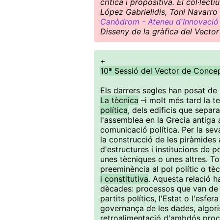
crítica i propositiva. El col·le
López Gabrielidis, Toni Navarro 
Canòdrom - Ateneu d'Innovació 
Disseny de la gràfica del Vector
+
10ª Sessió del Vector de Concep
Els darrers segles han posat de
La tècnica
–i molt més tard la 
política
, dels edificis que separ
l'assemblea en la Grecia antiga a
comunicació política. Per la se
la construcció de les piràmides a
d'estructures i institucions de 
unes tècniques o unes altres. To
preeminència al pol polític o tè
i constitutiva
. Aquesta relació h
dècades: processos que van de l
partits polítics, l'Estat o l'esfer
governança de les dades, algoris
retroalimentació d'ambdós proc