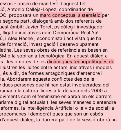
essos - posen de manifest d'aquest fet.
sió, Antonio Calleja-López, coordinador de
 UOC, proposarà un
marc conceptual sistemàtic
per
la segona part, dialogarà amb dos referents de
uest àmbit: Javier Toret, psicòleg i investigador
 lligat a iniciatives com Democràcia Real Ya!,
 i Alex Hache , economista i activista que ha
de formació, investigació i desenvolupament
latina. Les seves obres de referència es basen en
5M o la sobirania tecnològica. En aquest diàleg a
ms i les ombres de les
dinàmiques tecnopolítiques de
il·lustren les lluites entre actors, iniciatives i models
és a dir, de formes antagòniques d'entendre i
ogia. Abordarem aquests conflictes des de la
e dues persones que hi han estat involucrades: del
gramari i la cultura lliures a la dècada dels 2000 a
 moviments com el feminisme en xarxa en els darrers
itarisme digital actuals (i les seves maneres d'entendre
ormes, la Intel·ligència Artificial o la vida social) a
s, procomunes i democràtiques que son un esbós
d'aquest diàleg, la darrera part de la sessió obrirà un