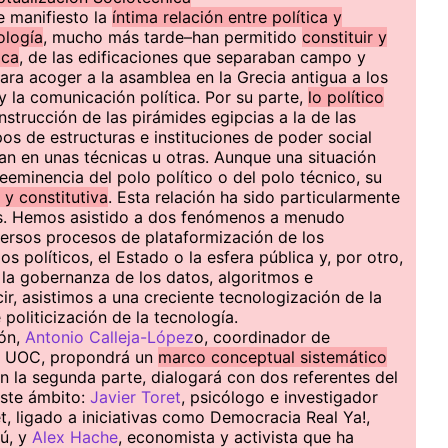
e manifiesto la
íntima relación entre política y
ología
, mucho más tarde–han permitido
constituir y
ica
, de las edificaciones que separaban campo y
para acoger a la asamblea en la Grecia antigua a los
y la comunicación política. Por su parte,
lo político
onstrucción de las pirámides egipcias a la de las
ipos de estructuras e instituciones de poder social
n en unas técnicas u otras. Aunque una situación
eeminencia del polo político o del polo técnico, su
 y constitutiva
. Esta relación ha sido particularmente
as. Hemos asistido a dos fenómenos a menudo
iversos procesos de plataformización de los
s políticos, el Estado o la esfera pública y, por otro,
a la gobernanza de los datos, algoritmos e
cir, asistimos a una creciente tecnologización de la
 politicización de la tecnología.
ión,
Antonio Calleja-López
o, coordinador de
la UOC, propondrá un
marco conceptual sistemático
En la segunda parte, dialogará con dos referentes del
este ámbito:
Javier Toret
, psicólogo e investigador
t, ligado a iniciativas como Democracia Real Ya!,
ú, y
Alex Hache
, economista y activista que ha