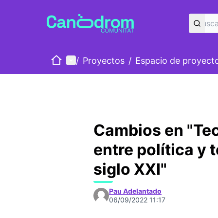
Inicio
Menú principal
/
Proyectos
/
Espacio de proyect
Cambios en "Tec
entre política y 
siglo XXI"
Pau Adelantado
06/09/2022 11:17