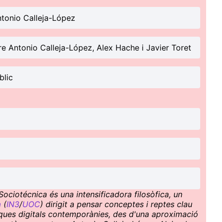
ntonio Calleja-López
re Antonio Calleja-López, Alex Hache i Javier Toret
blic
ociotécnica és una intensificadora filosòfica, un
a
(
IN3
/
UOC
) dirigit a pensar conceptes i reptes clau
ítiques digitals contemporànies, des d'una aproximació