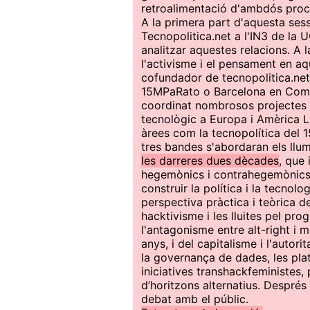
retroalimentació d'ambdós proc
A la primera part d'aquesta ses
Tecnopolitica.net a l'IN3 de la
analitzar aquestes relacions. A 
l'activisme i el pensament en aq
cofundador de tecnopolitica.net,
15MPaRato o Barcelona en Comú,
coordinat nombrosos projectes 
tecnològic a Europa i Amèrica L
àrees com la tecnopolítica del 1
tres bandes s'abordaran els llu
les darreres dues dècades
, que 
hegemònics i contrahegemònics, 
construir la política i la tecnol
perspectiva pràctica i teòrica d
hacktivisme i les lluites pel pro
l'antagonisme entre alt-right i
anys, i del capitalisme i l'autor
la governança de dades, les plataf
iniciatives transhackfeministe
d’horitzons alternatius. Després 
debat amb el públic.