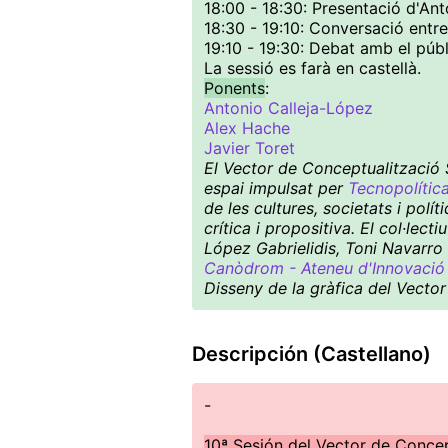
18:00 - 18:30: Presentació d'An
18:30 - 19:10: Conversació entr
19:10 - 19:30: Debat amb el públ
La sessió es farà en castellà.
Ponents
:
Antonio Calleja-López
Alex Hache
Javier Toret
El Vector de Conceptualització S
espai impulsat per
Tecnopolític
de les cultures, societats i pol
crítica i propositiva. El col·le
López Gabrielidis, Toni Navarro 
Canòdrom - Ateneu d'Innovació 
Disseny de la gràfica del Vector
Descripción (Castellano)
-
10ª Sesión del Vector de Conce