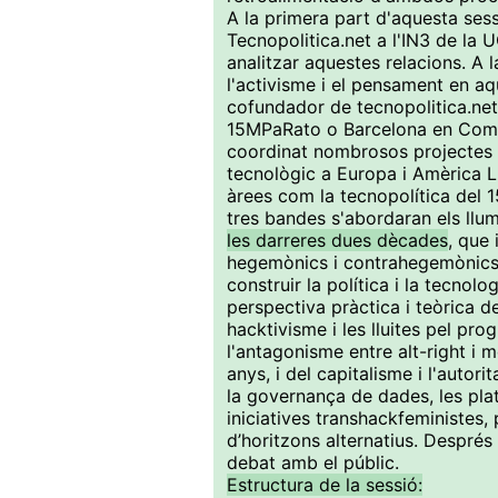
A la primera part d'aquesta ses
Tecnopolitica.net a l'IN3 de la
analitzar aquestes relacions. A 
l'activisme i el pensament en aq
cofundador de tecnopolitica.net,
15MPaRato o Barcelona en Comú,
coordinat nombrosos projectes 
tecnològic a Europa i Amèrica L
àrees com la tecnopolítica del 1
tres bandes s'abordaran els llu
les darreres dues dècades
, que 
hegemònics i contrahegemònics, 
construir la política i la tecnol
perspectiva pràctica i teòrica d
hacktivisme i les lluites pel pro
l'antagonisme entre alt-right i
anys, i del capitalisme i l'autor
la governança de dades, les plataf
iniciatives transhackfeministe
d’horitzons alternatius. Després 
debat amb el públic.
Estructura de la sessió: