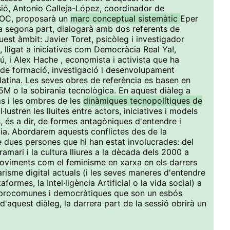
sió, Antonio Calleja-López, coordinador de
 UOC, proposarà un
marc conceptual sistemàtic
Eper
la segona part, dialogarà amb dos referents de
uest àmbit: Javier Toret, psicòleg i investigador
 lligat a iniciatives com Democràcia Real Ya!,
 i Alex Hache , economista i activista que ha
de formació, investigació i desenvolupament
latina. Les seves obres de referència es basen en
5M o la sobirania tecnològica. En aquest diàleg a
ms i les ombres de les
dinàmiques tecnopolítiques de
il·lustren les lluites entre actors, iniciatives i models
és a dir, de formes antagòniques d'entendre i
ogia. Abordarem aquests conflictes des de la
e dues persones que hi han estat involucrades: del
gramari i la cultura lliures a la dècada dels 2000 a
 moviments com el feminisme en xarxa en els darrers
itarisme digital actuals (i les seves maneres d'entendre
ormes, la Intel·ligència Artificial o la vida social) a
s, procomunes i democràtiques que son un esbós
d'aquest diàleg, la darrera part de la sessió obrirà un