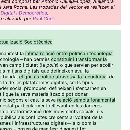
ctiu està compost per Antonio Calleja-López, Alejandra
i Jara Rocha. Les trobades del Vector es realitzen al
Digital i Democràtica
.
 realitzada per
Raúl Goñi
tualizació Sociotècnica
 manifest la
íntima relació entre política i tecnologia
.
tecnologia – han permès
constituir i transformar la
aven camp i ciutat (la
polis
) o que servien per acollir
ls mitjans digitals que defineixen avui la
va banda,
el que és polític atravessa la tecnologia
: de
 la de les plataformes digitals, certs tipus
poder social promouen, defineixen i s'encarnen en
t i que la seva materialització pot donar
cnic segons el cas, la seva
relació sembla fonamental
a estat particularment rellevant en les darreres
a plataformització dels moviments socials, els
a pública als conflictes creixents al voltant de la
mes i infraestructures digitals— així com la
essos - posen de manifest d'aquest fet.