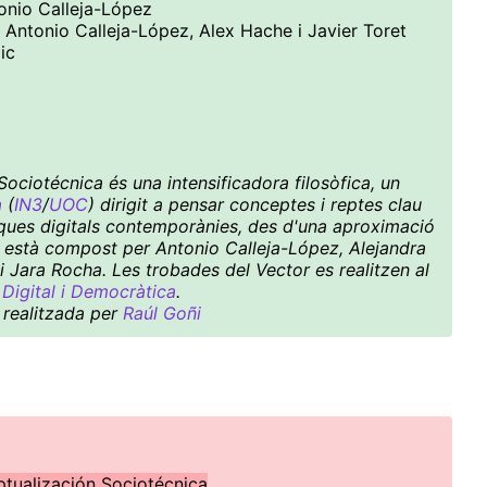
tonio Calleja-López
e Antonio Calleja-López, Alex Hache i Javier Toret
ic
ociotécnica és una intensificadora filosòfica, un
a
(
IN3
/
UOC
) dirigit a pensar conceptes i reptes clau
ítiques digitals contemporànies, des d'una aproximació
ctiu està compost per Antonio Calleja-López, Alejandra
i Jara Rocha. Les trobades del Vector es realitzen al
Digital i Democràtica
.
 realitzada per
Raúl Goñi
ptualización Sociotécnica