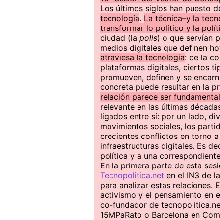
Los últimos siglos han puesto d
tecnología
.
La técnica–y la tecn
transformar lo político y la polít
ciudad (la
polis
) o que servían 
medios digitales que definen ho
atraviesa la tecnología
: de la c
plataformas digitales, ciertos t
promueven, definen y se encarna
concreta puede resultar en la pr
relación parece ser fundamental
relevante en las últimas décad
ligados entre sí: por un lado, d
movimientos sociales, los partido
crecientes conflictos en torno 
infraestructuras digitales. Es de
política y a una correspondiente
En la primera parte de esta ses
Tecnopolitica.net
en el IN3 de 
para analizar estas relaciones. 
activismo y el pensamiento en 
co-fundador de tecnopolitica.ne
15MPaRato o Barcelona en Com