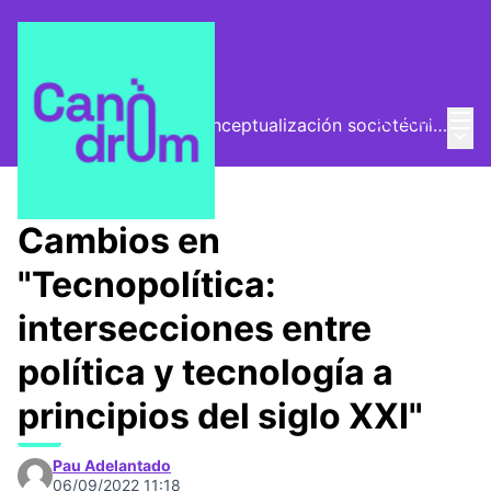
Menú
Entra
El Vector (vector de conceptualización sociotécnica)
Menú 
/
Encuentros
Cambios en
"Tecnopolítica:
intersecciones entre
política y tecnología a
principios del siglo XXI"
Pau Adelantado
06/09/2022 11:18