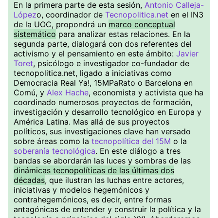
En la primera parte de esta sesión,
Antonio Calleja-
López
o, coordinador de
Tecnopolitica.net
en el IN3
de la UOC, propondrá un
marco conceptual
sistemático
para analizar estas relaciones. En la
segunda parte, dialogará con dos referentes del
activismo y el pensamiento en este ámbito:
Javier
Toret
, psicólogo e investigador co-fundador de
tecnopolitica.net, ligado a iniciativas como
Democracia Real Ya!, 15MPaRato o Barcelona en
Comú, y
Alex Hache
, economista y activista que ha
coordinado numerosos proyectos de formación,
investigación y desarrollo tecnológico en Europa y
América Latina. Mas allá de sus proyectos
políticos, sus investigaciones clave han versado
sobre áreas como la
tecnopolítica del 15M
o la
soberanía tecnológica
. En este diálogo a tres
bandas se abordarán las luces y sombras de las
dinámicas tecnopolíticas de las últimas dos
décadas
, que ilustran las luchas entre actores,
iniciativas y modelos hegemónicos y
contrahegemónicos, es decir, entre formas
antagónicas de entender y construir la política y la