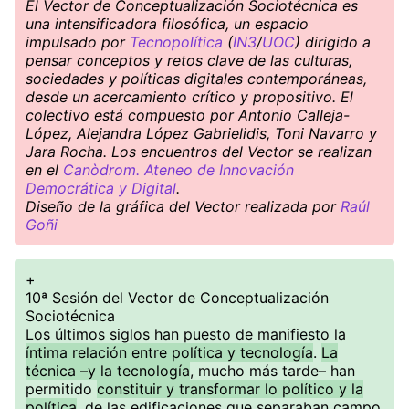
El Vector de Conceptualización Sociotécnica es
una intensificadora filosófica, un espacio
impulsado por
Tecnopolítica
(
IN3
/
UOC
) dirigido a
pensar conceptos y retos clave de las culturas,
sociedades y políticas digitales contemporáneas,
desde un acercamiento crítico y propositivo. El
colectivo está compuesto por Antonio Calleja-
López, Alejandra López Gabrielidis, Toni Navarro y
Jara Rocha. Los encuentros del Vector se realizan
en el
Canòdrom. Ateneo de Innovación
Democrática y Digital
.
Diseño de la gráfica del Vector realizada por
Raúl
Goñi
+
10ª Sesión del Vector de Conceptualización
Sociotécnica
Los últimos siglos han puesto de manifiesto la
íntima relación entre política y tecnología
.
La
técnica –y la tecnología
, mucho más tarde– han
permitido
constituir y transformar lo político y la
política
, de las edificaciones que separaban campo