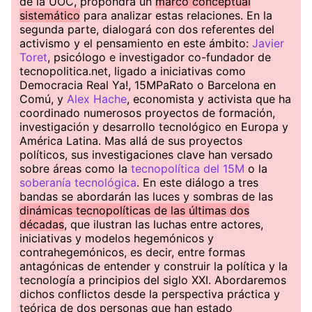
de la UOC, propondrá un
marco conceptual
sistemático
para analizar estas relaciones. En la
segunda parte, dialogará con dos referentes del
activismo y el pensamiento en este ámbito:
Javier
Toret
, psicólogo e investigador co-fundador de
tecnopolitica.net, ligado a iniciativas como
Democracia Real Ya!, 15MPaRato o Barcelona en
Comú, y
Alex Hache
, economista y activista que ha
coordinado numerosos proyectos de formación,
investigación y desarrollo tecnológico en Europa y
América Latina. Mas allá de sus proyectos
políticos, sus investigaciones clave han versado
sobre áreas como la
tecnopolítica del 15M
o la
soberanía tecnológica
. En este diálogo a tres
bandas se abordarán las luces y sombras de las
dinámicas tecnopolíticas de las últimas dos
décadas
, que ilustran las luchas entre actores,
iniciativas y modelos hegemónicos y
contrahegemónicos, es decir, entre formas
antagónicas de entender y construir la política y la
tecnología a principios del siglo XXI. Abordaremos
dichos conflictos desde la perspectiva práctica y
teórica de dos personas que han estado