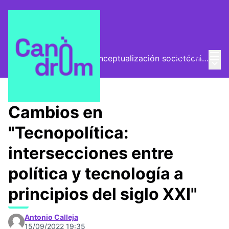
Menú
Entra
El Vector (vector de conceptualización sociotécnica)
Menú 
/
Encuentros
Cambios en
"Tecnopolítica:
intersecciones entre
política y tecnología a
principios del siglo XXI"
Antonio Calleja
15/09/2022 19:35