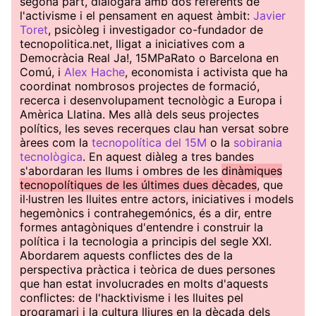
segona part, dialogarà amb dos referents de
l'activisme i el pensament en aquest àmbit:
Javier
Toret
, psicòleg i investigador co-fundador de
tecnopolitica.net, lligat a iniciatives com a
Democràcia Real Ja!, 15MPaRato o Barcelona en
Comú, i
Alex Hache
, economista i activista que ha
coordinat nombrosos projectes de formació,
recerca i desenvolupament tecnològic a Europa i
Amèrica Llatina. Mes allà dels seus projectes
polítics, les seves recerques clau han versat sobre
àrees com la
tecnopolítica del 15M
o la
sobirania
tecnològica
. En aquest diàleg a tres bandes
s'abordaran les llums i ombres de les
dinàmiques
tecnopolítiques de les últimes dues dècades
, que
il·lustren les lluites entre actors, iniciatives i models
hegemònics i contrahegemónics, és a dir, entre
formes antagòniques d'entendre i construir la
política i la tecnologia a principis del segle XXI.
Abordarem aquests conflictes des de la
perspectiva pràctica i teòrica de dues persones
que han estat involucrades en molts d'aquests
conflictes: de l'hacktivisme i les lluites pel
programari i la cultura lliures en la dècada dels