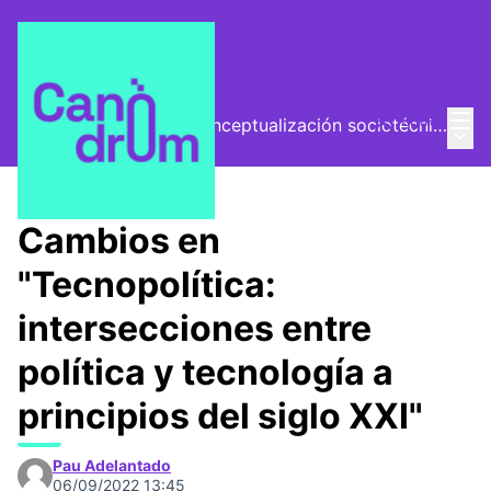
Menú
Entra
El Vector (vector de conceptualización sociotécnica)
Menú 
/
Encuentros
Cambios en
"Tecnopolítica:
intersecciones entre
política y tecnología a
principios del siglo XXI"
Pau Adelantado
06/09/2022 13:45