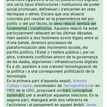
uns certs tipus d'estructures i institucions de poder
social promouen, defineixen i s'encarnen en unes
tècniques o altres. Encara que una situació
concreta pot resultar en la preeminència del pol
polític o del pol tècnic,
la
seva relació sembla ser
fonamental i constitutiva
. Aquesta relació ha estat
particularment rellevant en les últimes dècades.
Hem assistit a dos fenòmens sovint lligats entre si:
d'una banda, diversos processos de
plataformización dels moviments socials, els
partits polítics, l'Estat o l'esfera pública i, per un
altre, creixents conflictes entorn de la governança
de les dades, algorismes i infraestructures digitals.
És a dir, assistim a una creixent tecnologizació de
la política i a una corresponent politització de la
tecnologia.
En la primera part d'aquesta sessió,
Antonio
Calleja-López
, coordinador de
Tecnopolitica.net
en
l'IN3 de la UOC, proposarà un
marc conceptual
sistemàtic
per a analitzar aquestes relacions. En la
segona part, dialogarà amb dos referents de
l'activisme i el pensament en aquest àmbit:
Javier