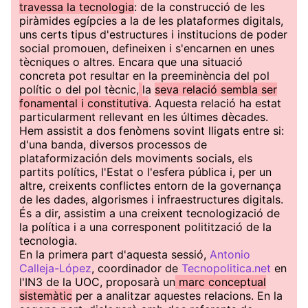
travessa la tecnologia
: de la construcció de les
piràmides egípcies a la de les plataformes digitals,
uns certs tipus d'estructures i institucions de poder
social promouen, defineixen i s'encarnen en unes
tècniques o altres. Encara que una situació
concreta pot resultar en la preeminència del pol
polític o del pol tècnic,
la
seva relació sembla ser
fonamental i constitutiva
. Aquesta relació ha estat
particularment rellevant en les últimes dècades.
Hem assistit a dos fenòmens sovint lligats entre si:
d'una banda, diversos processos de
plataformización dels moviments socials, els
partits polítics, l'Estat o l'esfera pública i, per un
altre, creixents conflictes entorn de la governança
de les dades, algorismes i infraestructures digitals.
És a dir, assistim a una creixent tecnologizació de
la política i a una corresponent politització de la
tecnologia.
En la primera part d'aquesta sessió,
Antonio
Calleja-López
, coordinador de
Tecnopolitica.net
en
l'IN3 de la UOC, proposarà un
marc conceptual
sistemàtic
per a analitzar aquestes relacions. En la