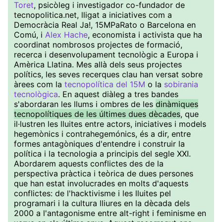
Toret
, psicòleg i investigador co-fundador de
tecnopolitica.net, lligat a iniciatives com a
Democràcia Real Ja!, 15MPaRato o Barcelona en
Comú, i
Alex Hache
, economista i activista que ha
coordinat nombrosos projectes de formació,
recerca i desenvolupament tecnològic a Europa i
Amèrica Llatina. Mes allà dels seus projectes
polítics, les seves recerques clau han versat sobre
àrees com la
tecnopolítica del 15M
o la
sobirania
tecnològica
. En aquest diàleg a tres bandes
s'abordaran les llums i ombres de les
dinàmiques
tecnopolítiques de les últimes dues dècades
, que
il·lustren les lluites entre actors, iniciatives i models
hegemònics i contrahegemónics, és a dir, entre
formes antagòniques d'entendre i construir la
política i la tecnologia a principis del segle XXI.
Abordarem aquests conflictes des de la
perspectiva pràctica i teòrica de dues persones
que han estat involucrades en molts d'aquests
conflictes: de l'hacktivisme i les lluites pel
programari i la cultura lliures en la dècada dels
2000 a l'antagonisme entre alt-right i feminisme en