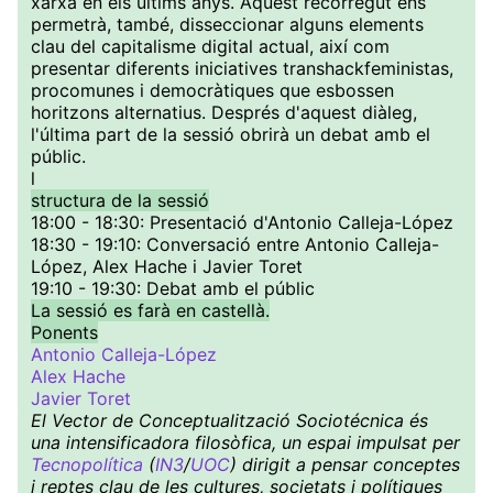
xarxa en els últims anys. Aquest recorregut ens
permetrà, també, disseccionar alguns elements
clau del capitalisme digital actual, així com
presentar diferents iniciatives transhackfeministas,
procomunes i democràtiques que esbossen
horitzons alternatius. Després d'aquest diàleg,
l'última part de la sessió obrirà un debat amb el
públic.
l
structura de la sessió
18:00 - 18:30: Presentació d'Antonio Calleja-López
18:30 - 19:10: Conversació entre Antonio Calleja-
López, Alex Hache i Javier Toret
19:10 - 19:30: Debat amb el públic
La sessió es farà en castellà.
Ponents
Antonio Calleja-López
Alex Hache
Javier Toret
El Vector de Conceptualització Sociotécnica és
una intensificadora filosòfica, un espai impulsat per
Tecnopolítica
(
IN3
/
UOC
) dirigit a pensar conceptes
i reptes clau de les cultures, societats i polítiques