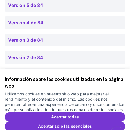
Versión 5 de 84
Versión 4 de 84
Versión 3 de 84
Versión 2 de 84
Versión 1 de 84
Información sobre las cookies utilizadas en la página
web
Utilizamos cookies en nuestro sitio web para mejorar el
Términos y condiciones de uso
rendimiento y el contenido del mismo. Las cookies nos
Configuración de cookies
permiten ofrecer una experiencia de usuario y unos contenidos
Comunitat Canòdrom en Facebook
(Link extern)
Comunitat Canòdrom en Instagram
(Link extern)
Comunitat Canòdrom en YouTube
(Link extern)
Castellano
más personalizados desde nuestros canales de redes sociales.
Triar la llengua
Elegir el idioma
Choose language
Aceptar todas
Aceptar solo las esenciales