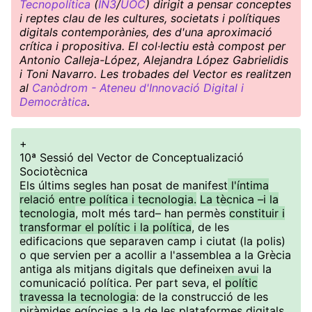
Tecnopolítica
(
IN3
/
UOC
) dirigit a pensar conceptes
i reptes clau de les cultures, societats i polítiques
digitals contemporànies, des d'una aproximació
crítica i propositiva. El col·lectiu està compost per
Antonio Calleja-López, Alejandra López Gabrielidis
i Toni Navarro. Les trobades del Vector es realitzen
al
Canòdrom - Ateneu d'Innovació Digital i
Democràtica
.
+
10ª Sessió del Vector de Conceptualizació
Sociotècnica
Els últims segles han posat de manifest
l'íntima
relació entre política i tecnologia.
La tècnica –i la
tecnologia
, molt més tard– han permès
constituir i
transformar el polític i la política
, de les
edificacions que separaven camp i ciutat (la polis)
o que servien per a acollir a l'assemblea a la Grècia
antiga als mitjans digitals que defineixen avui la
comunicació política. Per part seva, el
polític
travessa la tecnologia
: de la construcció de les
piràmides egípcies a la de les plataformes digitals,