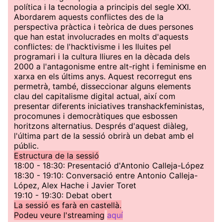
política i la tecnologia a principis del segle XXI.
Abordarem aquests conflictes des de la
perspectiva pràctica i teòrica de dues persones
que han estat involucrades en molts d'aquests
conflictes: de l'hacktivisme i les lluites pel
programari i la cultura lliures en la dècada dels
2000 a l'antagonisme entre alt-right i feminisme en
xarxa en els últims anys. Aquest recorregut ens
permetrà, també, disseccionar alguns elements
clau del capitalisme digital actual, així com
presentar diferents iniciatives transhackfeministas,
procomunes i democràtiques que esbossen
horitzons alternatius. Després d'aquest diàleg,
l'última part de la sessió obrirà un debat amb el
públic.
Estructura de la sessió
18:00 - 18:30: Presentació d'Antonio Calleja-López
18:30 - 19:10: Conversació entre Antonio Calleja-
López, Alex Hache i Javier Toret
19:10 - 19:30: Debat obert
La sessió es farà en castellà.
Podeu veure l'streaming
aquí