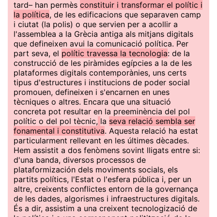
tard– han permès
constituir i transformar el polític i
la política
, de les edificacions que separaven camp
i ciutat (la polis) o que servien per a acollir a
l'assemblea a la Grècia antiga als mitjans digitals
que defineixen avui la comunicació política. Per
part seva, el
polític travessa la tecnologia
: de la
construcció de les piràmides egípcies a la de les
plataformes digitals contemporànies, uns certs
tipus d'estructures i institucions de poder social
promouen, defineixen i s'encarnen en unes
tècniques o altres. Encara que una situació
concreta pot resultar en la preeminència del pol
polític o del pol tècnic,
la
seva relació sembla ser
fonamental i constitutiva
. Aquesta relació ha estat
particularment rellevant en les últimes dècades.
Hem assistit a dos fenòmens sovint lligats entre si:
d'una banda, diversos processos de
plataformización dels moviments socials, els
partits polítics, l'Estat o l'esfera pública i, per un
altre, creixents conflictes entorn de la governança
de les dades, algorismes i infraestructures digitals.
És a dir, assistim a una creixent tecnologizació de