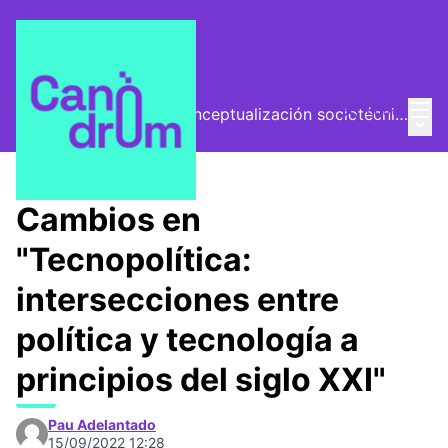
Menú
Entra
El Vector (vector de conceptualización sociotécnica)
Menú 
/
Encuentros
Cambios en
"Tecnopolítica:
intersecciones entre
política y tecnología a
principios del siglo XXI"
Pau Adelantado
15/09/2022 12:28