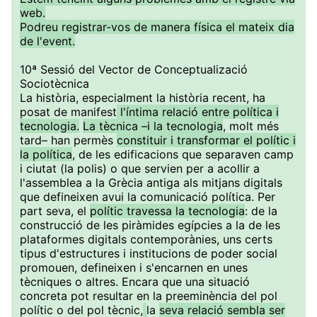
web.
Podreu registrar-vos de manera física el mateix dia
de l'event.
10ª Sessió del Vector de Conceptualizació
Sociotècnica
La història, especialment la història recent, ha
posat de manifest
l'íntima relació entre política i
tecnologia.
La tècnica –i la tecnologia
, molt més
tard– han permès
constituir i transformar el polític i
la política
, de les edificacions que separaven camp
i ciutat (la polis) o que servien per a acollir a
l'assemblea a la Grècia antiga als mitjans digitals
que defineixen avui la comunicació política. Per
part seva, el
polític travessa la tecnologia
: de la
construcció de les piràmides egípcies a la de les
plataformes digitals contemporànies, uns certs
tipus d'estructures i institucions de poder social
promouen, defineixen i s'encarnen en unes
tècniques o altres. Encara que una situació
concreta pot resultar en la preeminència del pol
polític o del pol tècnic,
la
seva relació sembla ser