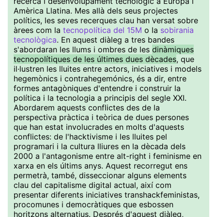
recerca i desenvolupament tecnològic a Europa i
Amèrica Llatina. Mes allà dels seus projectes
polítics, les seves recerques clau han versat sobre
àrees com la
tecnopolítica del 15M
o la
sobirania
tecnològica
. En aquest diàleg a tres bandes
s'abordaran les llums i ombres de les
dinàmiques
tecnopolítiques de les últimes dues dècades
, que
il·lustren les lluites entre actors, iniciatives i models
hegemònics i contrahegemónics, és a dir, entre
formes antagòniques d'entendre i construir la
política i la tecnologia a principis del segle XXI.
Abordarem aquests conflictes des de la
perspectiva pràctica i teòrica de dues persones
que han estat involucrades en molts d'aquests
conflictes: de l'hacktivisme i les lluites pel
programari i la cultura lliures en la dècada dels
2000 a l'antagonisme entre alt-right i feminisme en
xarxa en els últims anys. Aquest recorregut ens
permetrà, també, disseccionar alguns elements
clau del capitalisme digital actual, així com
presentar diferents iniciatives transhackfeministas,
procomunes i democràtiques que esbossen
horitzons alternatius. Després d'aquest diàleg,