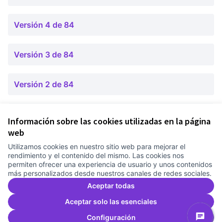
Versión 4 de 84
Versión 3 de 84
Versión 2 de 84
Versión 1 de 84
Información sobre las cookies utilizadas en la página
web
Utilizamos cookies en nuestro sitio web para mejorar el
Términos y condiciones de uso
rendimiento y el contenido del mismo. Las cookies nos
Configuración de cookies
permiten ofrecer una experiencia de usuario y unos contenidos
Comunitat Canòdrom en Facebook
(Link extern)
Comunitat Canòdrom en Instagram
(Link extern)
Comunitat Canòdrom en YouTube
(Link extern)
Castellano
más personalizados desde nuestros canales de redes sociales.
Triar la llengua
Elegir el idioma
Choose language
Aceptar todas
Aceptar solo las esenciales
Configuración
Co
(L
(Link extern)