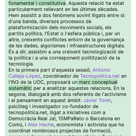
fonamental i constitutiva
. Aquesta relació ha estat
particularment rellevant en les últimes dècades.
Hem assistit a dos fenòmens sovint lligats entre si:
d'una banda, diversos processos de
plataformización dels moviments socials, els
partits polítics, l'Estat o l'esfera pública i, per un
altre, creixents conflictes entorn de la governança
de les dades, algorismes i infraestructures digitals.
És a dir, assistim a una creixent tecnologizació de
la política i a una corresponent politització de la
tecnologia.
En la primera part d'aquesta sessió,
Antonio
Calleja-López
, coordinador de
Tecnopolitica.net
en
l'IN3 de la UOC, proposarà un
marc conceptual
sistemàtic
per a analitzar aquestes relacions. En la
segona, dialogarà amb dos referents de l'activisme
i el pensament en aquest àmbit:
Javier Toret
,
psicòleg i investigador co-fundador de
tecnopolitica.net, lligat a iniciatives com a
Democràcia Real Ja!, 15MPaRato o Barcelona en
Comú, i
Alex Hache
, economista i activista que ha
coordinat nombrosos projectes de formació,