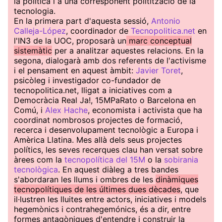
la política i a una corresponent politització de la
tecnologia.
En la primera part d'aquesta sessió,
Antonio
Calleja-López
, coordinador de
Tecnopolitica.net
en
l'IN3 de la UOC, proposarà un
marc conceptual
sistemàtic
per a analitzar aquestes relacions. En la
segona, dialogarà amb dos referents de l'activisme
i el pensament en aquest àmbit:
Javier Toret
,
psicòleg i investigador co-fundador de
tecnopolitica.net, lligat a iniciatives com a
Democràcia Real Ja!, 15MPaRato o Barcelona en
Comú, i
Alex Hache
, economista i activista que ha
coordinat nombrosos projectes de formació,
recerca i desenvolupament tecnològic a Europa i
Amèrica Llatina. Mes allà dels seus projectes
polítics, les seves recerques clau han versat sobre
àrees com la
tecnopolítica del 15M
o la
sobirania
tecnològica
. En aquest diàleg a tres bandes
s'abordaran les llums i ombres de les
dinàmiques
tecnopolítiques de les últimes dues dècades
, que
il·lustren les lluites entre actors, iniciatives i models
hegemònics i contrahegemónics, és a dir, entre
formes antagòniques d'entendre i construir la