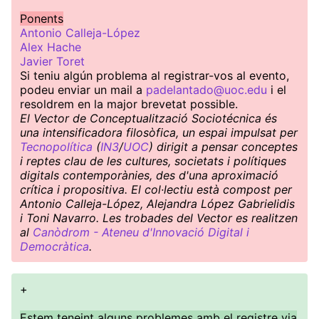
Ponents
Antonio Calleja-López
Alex Hache
Javier Toret
Si teniu algún problema al registrar-vos al evento,
podeu enviar un mail a
padelantado@uoc.edu
i el
resoldrem en la major brevetat possible.
El Vector de Conceptualització Sociotécnica és
una intensificadora filosòfica, un espai impulsat per
Tecnopolítica
(
IN3
/
UOC
) dirigit a pensar conceptes
i reptes clau de les cultures, societats i polítiques
digitals contemporànies, des d'una aproximació
crítica i propositiva. El col·lectiu està compost per
Antonio Calleja-López, Alejandra López Gabrielidis
i Toni Navarro. Les trobades del Vector es realitzen
al
Canòdrom - Ateneu d'Innovació Digital i
Democràtica
.
+
Estem teneint alguns problemes amb el registre via