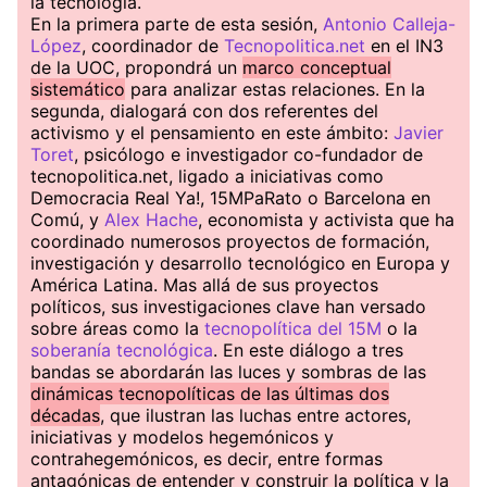
la tecnología.
En la primera parte de esta sesión,
Antonio Calleja-
López
, coordinador de
Tecnopolitica.net
en el IN3
de la UOC, propondrá un
marco conceptual
sistemático
para analizar estas relaciones. En la
segunda, dialogará con dos referentes del
activismo y el pensamiento en este ámbito:
Javier
Toret
, psicólogo e investigador co-fundador de
tecnopolitica.net, ligado a iniciativas como
Democracia Real Ya!, 15MPaRato o Barcelona en
Comú, y
Alex Hache
, economista y activista que ha
coordinado numerosos proyectos de formación,
investigación y desarrollo tecnológico en Europa y
América Latina. Mas allá de sus proyectos
políticos, sus investigaciones clave han versado
sobre áreas como la
tecnopolítica del 15M
o la
soberanía tecnológica
. En este diálogo a tres
bandas se abordarán las luces y sombras de las
dinámicas tecnopolíticas de las últimas dos
décadas
, que ilustran las luchas entre actores,
iniciativas y modelos hegemónicos y
contrahegemónicos, es decir, entre formas
antagónicas de entender y construir la política y la