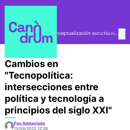
Menú
Entra
El Vector (vector de conceptualización sociotécnica)
Menú 
/
Encuentros
Cambios en
"Tecnopolítica:
intersecciones entre
política y tecnología a
principios del siglo XXI"
Pau Adelantado
15/09/2022 12:26