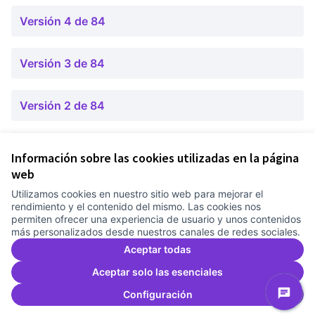
Versión 4 de 84
Versión 3 de 84
Versión 2 de 84
Versión 1 de 84
Información sobre las cookies utilizadas en la página
web
Utilizamos cookies en nuestro sitio web para mejorar el
Términos y condiciones de uso
rendimiento y el contenido del mismo. Las cookies nos
Configuración de cookies
permiten ofrecer una experiencia de usuario y unos contenidos
Comunitat Canòdrom en Facebook
(Link extern)
Comunitat Canòdrom en Instagram
(Link extern)
Comunitat Canòdrom en YouTube
(Link extern)
Castellano
más personalizados desde nuestros canales de redes sociales.
Triar la llengua
Elegir el idioma
Choose language
Aceptar todas
Aceptar solo las esenciales
Configuración
Co
(L
(Link extern)
Web creada con
software libre
.
(Link extern)