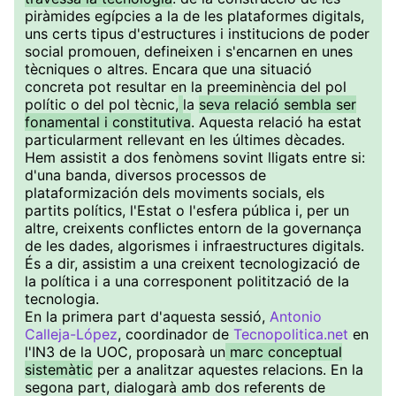
piràmides egípcies a la de les plataformes digitals,
uns certs tipus d'estructures i institucions de poder
social promouen, defineixen i s'encarnen en unes
tècniques o altres. Encara que una situació
concreta pot resultar en la preeminència del pol
polític o del pol tècnic,
la
seva relació sembla ser
fonamental i constitutiva
. Aquesta relació ha estat
particularment rellevant en les últimes dècades.
Hem assistit a dos fenòmens sovint lligats entre si:
d'una banda, diversos processos de
plataformización dels moviments socials, els
partits polítics, l'Estat o l'esfera pública i, per un
altre, creixents conflictes entorn de la governança
de les dades, algorismes i infraestructures digitals.
És a dir, assistim a una creixent tecnologizació de
la política i a una corresponent politització de la
tecnologia.
En la primera part d'aquesta sessió,
Antonio
Calleja-López
, coordinador de
Tecnopolitica.net
en
l'IN3 de la UOC, proposarà un
marc conceptual
sistemàtic
per a analitzar aquestes relacions. En la
segona part, dialogarà amb dos referents de