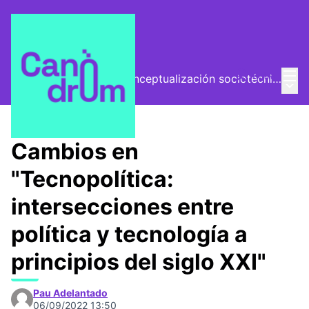
Menú
Entra
El Vector (vector de conceptualización sociotécnica)
Menú 
/
Encuentros
Cambios en
"Tecnopolítica:
intersecciones entre
política y tecnología a
principios del siglo XXI"
Pau Adelantado
06/09/2022 13:50