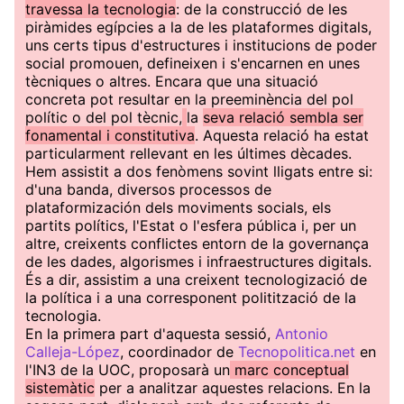
travessa la tecnologia
: de la construcció de les
piràmides egípcies a la de les plataformes digitals,
uns certs tipus d'estructures i institucions de poder
social promouen, defineixen i s'encarnen en unes
tècniques o altres. Encara que una situació
concreta pot resultar en la preeminència del pol
polític o del pol tècnic,
la
seva relació sembla ser
fonamental i constitutiva
. Aquesta relació ha estat
particularment rellevant en les últimes dècades.
Hem assistit a dos fenòmens sovint lligats entre si:
d'una banda, diversos processos de
plataformización dels moviments socials, els
partits polítics, l'Estat o l'esfera pública i, per un
altre, creixents conflictes entorn de la governança
de les dades, algorismes i infraestructures digitals.
És a dir, assistim a una creixent tecnologizació de
la política i a una corresponent politització de la
tecnologia.
En la primera part d'aquesta sessió,
Antonio
Calleja-López
, coordinador de
Tecnopolitica.net
en
l'IN3 de la UOC, proposarà un
marc conceptual
sistemàtic
per a analitzar aquestes relacions. En la