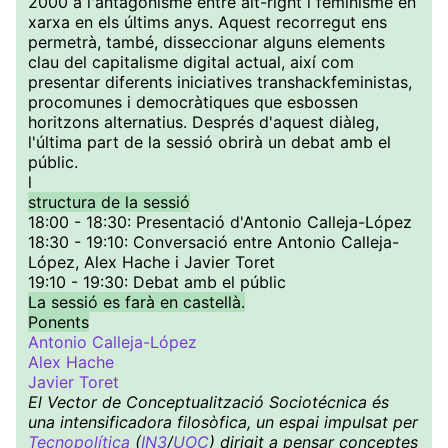
2000 a l'antagonisme entre alt-right i feminisme en
xarxa en els últims anys. Aquest recorregut ens
permetrà, també, disseccionar alguns elements
clau del capitalisme digital actual, així com
presentar diferents iniciatives transhackfeministas,
procomunes i democràtiques que esbossen
horitzons alternatius. Després d'aquest diàleg,
l'última part de la sessió obrirà un debat amb el
públic.
l
structura de la sessió
18:00 - 18:30: Presentació d'Antonio Calleja-López
18:30 - 19:10: Conversació entre Antonio Calleja-
López, Alex Hache i Javier Toret
19:10 - 19:30: Debat amb el públic
La sessió es farà en castellà.
Ponents
Antonio Calleja-López
Alex Hache
Javier Toret
El Vector de Conceptualització Sociotécnica és
una intensificadora filosòfica, un espai impulsat per
Tecnopolítica
(
IN3
/
UOC
) dirigit a pensar conceptes