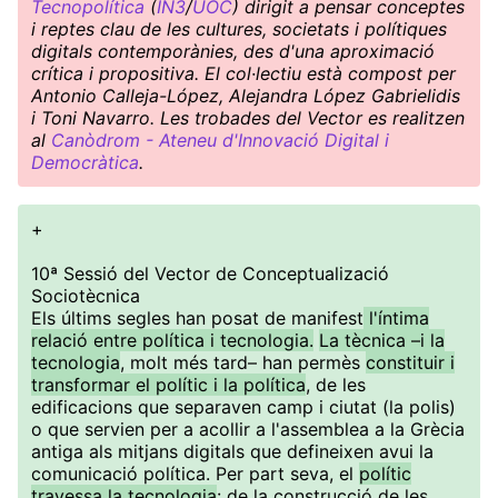
Tecnopolítica
(
IN3
/
UOC
) dirigit a pensar conceptes
i reptes clau de les cultures, societats i polítiques
digitals contemporànies, des d'una aproximació
crítica i propositiva. El col·lectiu està compost per
Antonio Calleja-López, Alejandra López Gabrielidis
i Toni Navarro. Les trobades del Vector es realitzen
al
Canòdrom - Ateneu d'Innovació Digital i
Democràtica
.
+
10ª Sessió del Vector de Conceptualizació
Sociotècnica
Els últims segles han posat de manifest
l'íntima
relació entre política i tecnologia.
La tècnica –i la
tecnologia
, molt més tard– han permès
constituir i
transformar el polític i la política
, de les
edificacions que separaven camp i ciutat (la polis)
o que servien per a acollir a l'assemblea a la Grècia
antiga als mitjans digitals que defineixen avui la
comunicació política. Per part seva, el
polític
travessa la tecnologia
: de la construcció de les