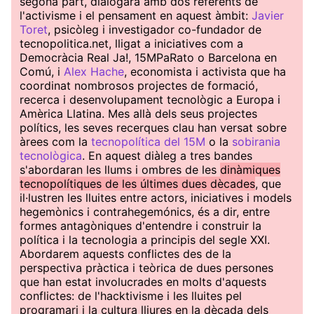
segona part, dialogarà amb dos referents de
l'activisme i el pensament en aquest àmbit:
Javier
Toret
, psicòleg i investigador co-fundador de
tecnopolitica.net, lligat a iniciatives com a
Democràcia Real Ja!, 15MPaRato o Barcelona en
Comú, i
Alex Hache
, economista i activista que ha
coordinat nombrosos projectes de formació,
recerca i desenvolupament tecnològic a Europa i
Amèrica Llatina. Mes allà dels seus projectes
polítics, les seves recerques clau han versat sobre
àrees com la
tecnopolítica del 15M
o la
sobirania
tecnològica
. En aquest diàleg a tres bandes
s'abordaran les llums i ombres de les
dinàmiques
tecnopolítiques de les últimes dues dècades
, que
il·lustren les lluites entre actors, iniciatives i models
hegemònics i contrahegemónics, és a dir, entre
formes antagòniques d'entendre i construir la
política i la tecnologia a principis del segle XXI.
Abordarem aquests conflictes des de la
perspectiva pràctica i teòrica de dues persones
que han estat involucrades en molts d'aquests
conflictes: de l'hacktivisme i les lluites pel
programari i la cultura lliures en la dècada dels