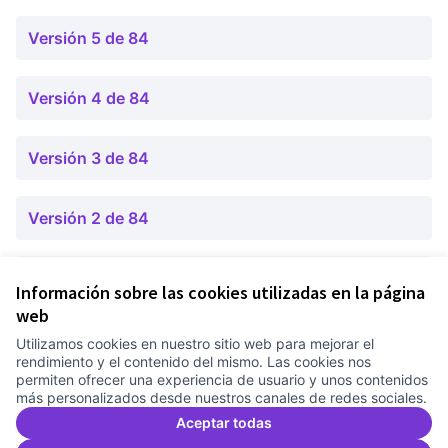
Versión 5 de 84
Versión 4 de 84
Versión 3 de 84
Versión 2 de 84
Versión 1 de 84
Información sobre las cookies utilizadas en la página
web
Utilizamos cookies en nuestro sitio web para mejorar el
Términos y condiciones de uso
rendimiento y el contenido del mismo. Las cookies nos
Configuración de cookies
permiten ofrecer una experiencia de usuario y unos contenidos
Comunitat Canòdrom en Facebook
(Link extern)
Comunitat Canòdrom en Instagram
(Link extern)
Comunitat Canòdrom en YouTube
(Link extern)
Castellano
más personalizados desde nuestros canales de redes sociales.
Triar la llengua
Elegir el idioma
Choose language
Aceptar todas