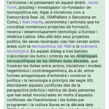
l'activisme i el pensament en aquest àmbit:
Javier
Toret
, psicòleg i investigador co-fundador de
tecnopolitica.net, lligat a iniciatives com a
Democràcia Real Ja!, 15MPaRato o Barcelona en
Comú, i
Alex Hache
, economista i activista que ha
coordinat nombrosos projectes de formació,
recerca i desenvolupament tecnològic a Europa i
Amèrica Llatina. Mes allà dels seus projectes
polítics, les seves recerques clau han versat sobre
àrees com la
tecnopolítica del 15M
o la
sobirania
tecnològica
. En aquest diàleg a tres bandes
s'abordaran les llums i ombres de les
dinàmiques
tecnopolítiques de les últimes dues dècades
, que
il·lustren les lluites entre actors, iniciatives i models
hegemònics i contrahegemónics, és a dir, entre
formes antagòniques d'entendre i construir la
política i la tecnologia a principis del segle XXI.
Abordarem aquests conflictes des de la
perspectiva pràctica i teòrica de dues persones
que han estat involucrades en molts d'aquests
conflictes: de l'hacktivisme i les lluites pel
programari i la cultura lliures en la dècada dels