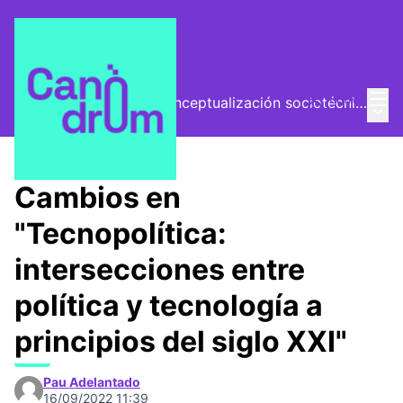
Menú
Entra
El Vector (vector de conceptualización sociotécnica)
Menú 
/
Encuentros
Cambios en
"Tecnopolítica:
intersecciones entre
política y tecnología a
principios del siglo XXI"
Pau Adelantado
16/09/2022 11:39