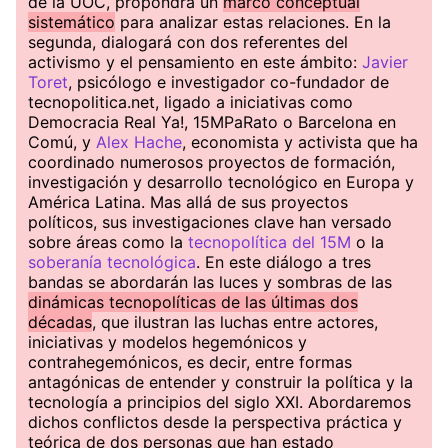
de la UOC, propondrá un
marco conceptual
sistemático
para analizar estas relaciones. En la
segunda, dialogará con dos referentes del
activismo y el pensamiento en este ámbito:
Javier
Toret
, psicólogo e investigador co-fundador de
tecnopolitica.net, ligado a iniciativas como
Democracia Real Ya!, 15MPaRato o Barcelona en
Comú, y
Alex Hache
, economista y activista que ha
coordinado numerosos proyectos de formación,
investigación y desarrollo tecnológico en Europa y
América Latina. Mas allá de sus proyectos
políticos, sus investigaciones clave han versado
sobre áreas como la
tecnopolítica del 15M
o la
soberanía tecnológica
. En este diálogo a tres
bandas se abordarán las luces y sombras de las
dinámicas tecnopolíticas de las últimas dos
décadas
, que ilustran las luchas entre actores,
iniciativas y modelos hegemónicos y
contrahegemónicos, es decir, entre formas
antagónicas de entender y construir la política y la
tecnología a principios del siglo XXI. Abordaremos
dichos conflictos desde la perspectiva práctica y
teórica de dos personas que han estado