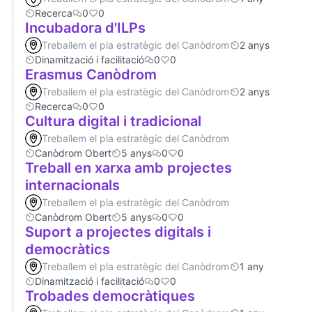
Recerca
0
0
Incubadora d'ILPs
Treballem el pla estratègic del Canòdrom
2 anys
Dinamització i facilitació
0
0
Erasmus Canòdrom
Treballem el pla estratègic del Canòdrom
2 anys
Recerca
0
0
Cultura digital i tradicional
Treballem el pla estratègic del Canòdrom
Canòdrom Obert
5 anys
0
0
Treball en xarxa amb projectes
internacionals
Treballem el pla estratègic del Canòdrom
Canòdrom Obert
5 anys
0
0
Suport a projectes digitals i
democràtics
Treballem el pla estratègic del Canòdrom
1 any
Dinamització i facilitació
0
0
Trobades democràtiques