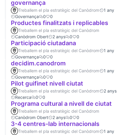
governança
Treballem el pla estratègic del Canòdrom
1 any
Governança
0
0
Productes finalitzats i replicables
Treballem el pla estratègic del Canòdrom
Canòdrom Obert
2 anys
0
0
Participació ciutadana
Treballem el pla estratègic del Canòdrom
1 any
Governança
0
0
decidim.canodrom
Treballem el pla estratègic del Canòdrom
1 any
Governança
0
0
Pilot guifinet nivell ciutat
Treballem el pla estratègic del Canòdrom
2 anys
Recerca
0
0
Programa cultural a nivell de ciutat
Treballem el pla estratègic del Canòdrom
Canòdrom Obert
2 anys
0
0
3-4 centres-lab internacionals
Treballem el pla estratègic del Canòdrom
1 any