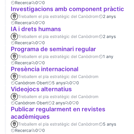
Recerca
0
0
Investigacions amb component pràctic
Treballem el pla estratègic del Canòdrom
2 anys
Recerca
0
0
IA i drets humans
Treballem el pla estratègic del Canòdrom
2 anys
Recerca
0
0
Programa de seminari regular
Treballem el pla estratègic del Canòdrom
1 any
Recerca
0
0
Presència internacional
Treballem el pla estratègic del Canòdrom
Canòdrom Obert
5 anys
0
0
Videojocs alternatius
Treballem el pla estratègic del Canòdrom
Canòdrom Obert
2 anys
0
0
Publicar regularment en revistes
acadèmiques
Treballem el pla estratègic del Canòdrom
5 anys
Recerca
0
0