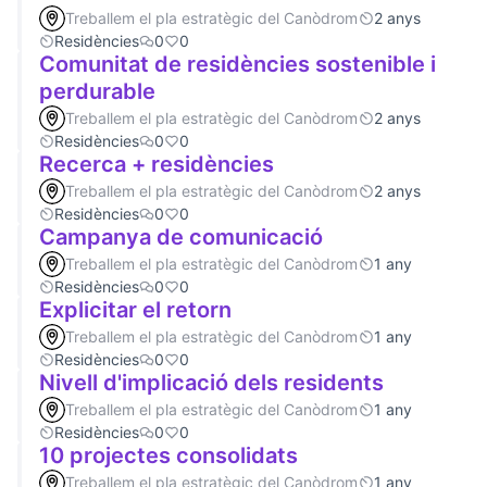
Treballem el pla estratègic del Canòdrom
2 anys
Residències
0
0
Comunitat de residències sostenible i
perdurable
Treballem el pla estratègic del Canòdrom
2 anys
Residències
0
0
Recerca + residències
Treballem el pla estratègic del Canòdrom
2 anys
Residències
0
0
Campanya de comunicació
Treballem el pla estratègic del Canòdrom
1 any
Residències
0
0
Explicitar el retorn
Treballem el pla estratègic del Canòdrom
1 any
Residències
0
0
Nivell d'implicació dels residents
Treballem el pla estratègic del Canòdrom
1 any
Residències
0
0
10 projectes consolidats
Treballem el pla estratègic del Canòdrom
1 any