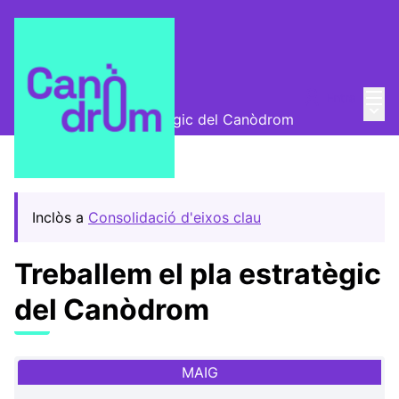
Menú
Entra
Trobades
/
Menú 
Treballem el pla estratègic del Canòdrom
Inclòs a
Consolidació d'eixos clau
Treballem el pla estratègic
del Canòdrom
MAIG