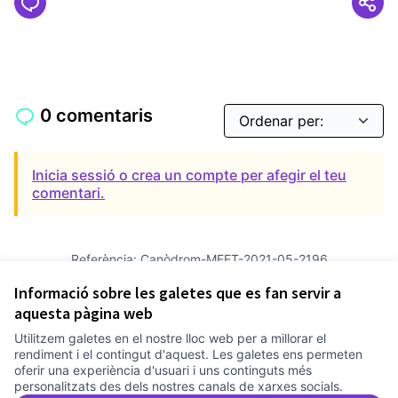
0 comentaris
Inicia sessió o crea un compte per afegir el teu
comentari.
Referència: Canòdrom-MEET-2021-05-2196
Versió 2
(de 2)
veure altres versions
Informació sobre les galetes que es fan servir a
Afegir al calendari
aquesta pàgina web
Utilitzem galetes en el nostre lloc web per a millorar el
Termes i condicions d'ús
rendiment i el contingut d'aquest. Les galetes ens permeten
Configuració de les galetes
oferir una experiència d'usuari i uns continguts més
Comunitat Canòdrom a Facebook
(Link externo)
Comunitat Canòdrom a Instagram
(Link externo)
Comunitat Canòdrom a YouTube
(Link externo)
Català
personalitzats des dels nostres canals de xarxes socials.
Triar la llengua
Elegir el idioma
Choose language