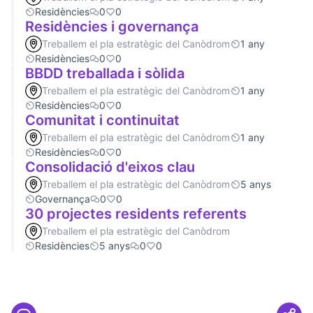
Residències
0
0
Residències i governança
Treballem el pla estratègic del Canòdrom
1 any
Residències
0
0
BBDD treballada i sòlida
Treballem el pla estratègic del Canòdrom
1 any
Residències
0
0
Comunitat i continuitat
Treballem el pla estratègic del Canòdrom
1 any
Residències
0
0
Consolidació d'eixos clau
Treballem el pla estratègic del Canòdrom
5 anys
Governança
0
0
30 projectes residents referents
Treballem el pla estratègic del Canòdrom
Residències
5 anys
0
0