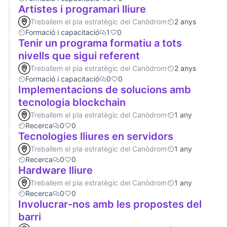
Artistes i programari lliure
Treballem el pla estratègic del Canòdrom
2 anys
Formació i capacitació
1
0
Tenir un programa formatiu a tots
nivells que sigui referent
Treballem el pla estratègic del Canòdrom
2 anys
Formació i capacitació
0
0
Implementacions de solucions amb
tecnologia blockchain
Treballem el pla estratègic del Canòdrom
1 any
Recerca
0
0
Tecnologies lliures en servidors
Treballem el pla estratègic del Canòdrom
1 any
Recerca
0
0
Hardware lliure
Treballem el pla estratègic del Canòdrom
1 any
Recerca
0
0
Involucrar-nos amb les propostes del
barri