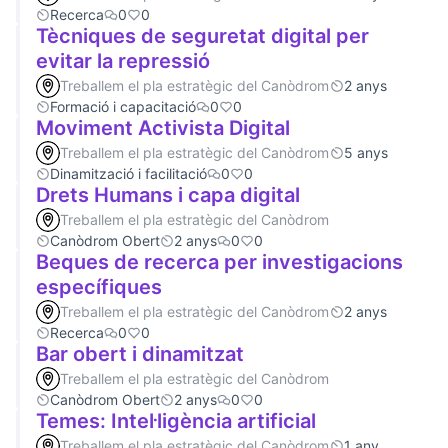
Recerca
0
0
Tècniques de seguretat digital per
evitar la repressió
Treballem el pla estratègic del Canòdrom
2 anys
Formació i capacitació
0
0
Moviment Activista Digital
Treballem el pla estratègic del Canòdrom
5 anys
Dinamització i facilitació
0
0
Drets Humans i capa digital
Treballem el pla estratègic del Canòdrom
Canòdrom Obert
2 anys
0
0
Beques de recerca per investigacions
específiques
Treballem el pla estratègic del Canòdrom
2 anys
Recerca
0
0
Bar obert i dinamitzat
Treballem el pla estratègic del Canòdrom
Canòdrom Obert
2 anys
0
0
Temes: Intel·ligència artificial
Treballem el pla estratègic del Canòdrom
1 any