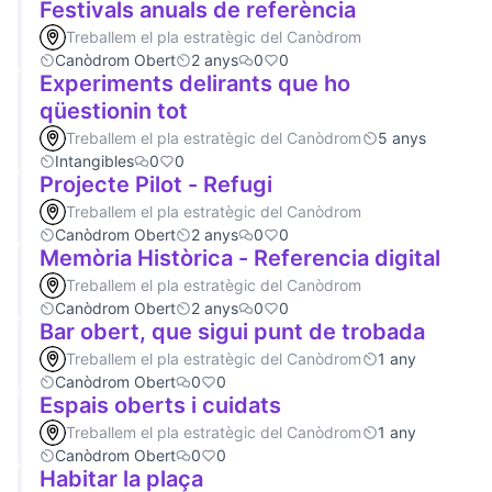
Festivals anuals de referència
Treballem el pla estratègic del Canòdrom
Canòdrom Obert
2 anys
0
0
Experiments delirants que ho
qüestionin tot
Treballem el pla estratègic del Canòdrom
5 anys
Intangibles
0
0
Projecte Pilot - Refugi
Treballem el pla estratègic del Canòdrom
Canòdrom Obert
2 anys
0
0
Memòria Històrica - Referencia digital
Treballem el pla estratègic del Canòdrom
Canòdrom Obert
2 anys
0
0
Bar obert, que sigui punt de trobada
Treballem el pla estratègic del Canòdrom
1 any
Canòdrom Obert
0
0
Espais oberts i cuidats
Treballem el pla estratègic del Canòdrom
1 any
Canòdrom Obert
0
0
Habitar la plaça