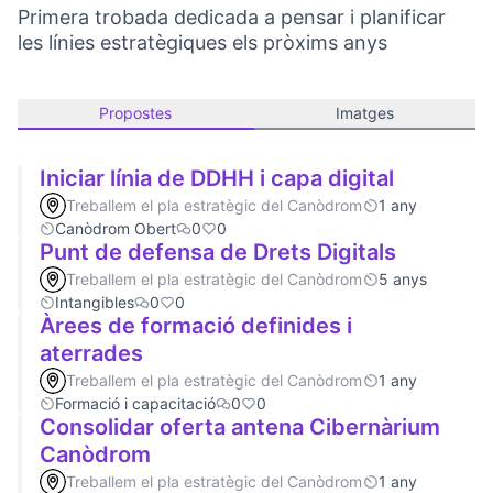
Primera trobada dedicada a pensar i planificar
les línies estratègiques els pròxims anys
Propostes
Imatges
Iniciar línia de DDHH i capa digital
Treballem el pla estratègic del Canòdrom
1 any
Canòdrom Obert
0
0
Punt de defensa de Drets Digitals
Treballem el pla estratègic del Canòdrom
5 anys
Intangibles
0
0
Àrees de formació definides i
aterrades
Treballem el pla estratègic del Canòdrom
1 any
Formació i capacitació
0
0
Consolidar oferta antena Cibernàrium
Canòdrom
Treballem el pla estratègic del Canòdrom
1 any