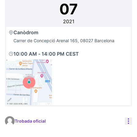
07
2021
Canòdrom
Carrer de Concepció Arenal 165, 08027 Barcelona
10:00 AM
-
14:00 PM CEST
(Link externo)
Con
Trobada oficial