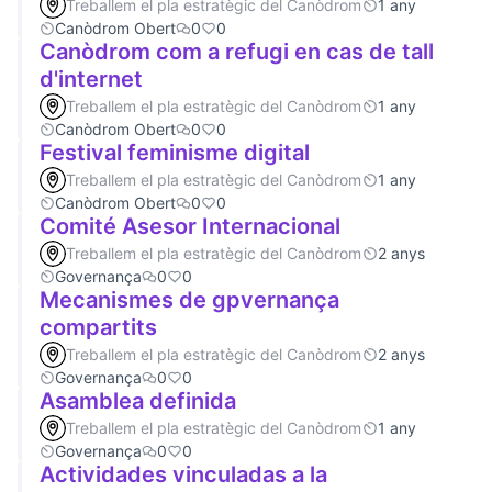
Treballem el pla estratègic del Canòdrom
1 any
Canòdrom Obert
0
0
Canòdrom com a refugi en cas de tall
d'internet
Treballem el pla estratègic del Canòdrom
1 any
Canòdrom Obert
0
0
Festival feminisme digital
Treballem el pla estratègic del Canòdrom
1 any
Canòdrom Obert
0
0
Comité Asesor Internacional
Treballem el pla estratègic del Canòdrom
2 anys
Governança
0
0
Mecanismes de gpvernança
compartits
Treballem el pla estratègic del Canòdrom
2 anys
Governança
0
0
Asamblea definida
Treballem el pla estratègic del Canòdrom
1 any
Governança
0
0
Actividades vinculadas a la