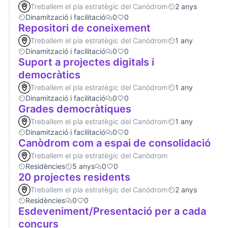
Treballem el pla estratègic del Canòdrom
2 anys
Dinamització i facilitació
0
0
Repositori de coneixement
Treballem el pla estratègic del Canòdrom
1 any
Dinamització i facilitació
0
0
Suport a projectes digitals i
democràtics
Treballem el pla estratègic del Canòdrom
1 any
Dinamització i facilitació
0
0
Grades democràtiques
Treballem el pla estratègic del Canòdrom
1 any
Dinamització i facilitació
0
0
Canòdrom com a espai de consolidació
Treballem el pla estratègic del Canòdrom
Residències
5 anys
0
0
20 projectes residents
Treballem el pla estratègic del Canòdrom
2 anys
Residències
0
0
Esdeveniment/Presentació per a cada
concurs