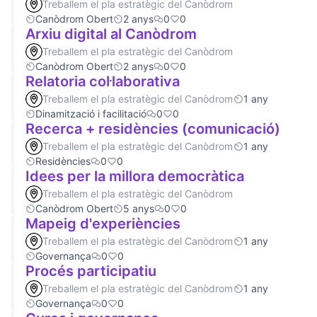
Treballem el pla estratègic del Canòdrom
Canòdrom Obert
2 anys
0
0
Arxiu digital al Canòdrom
Treballem el pla estratègic del Canòdrom
Canòdrom Obert
2 anys
0
0
Relatoria col·laborativa
Treballem el pla estratègic del Canòdrom
1 any
Dinamització i facilitació
0
0
Recerca + residències (comunicació)
Treballem el pla estratègic del Canòdrom
1 any
Residències
0
0
Idees per la millora democràtica
Treballem el pla estratègic del Canòdrom
Canòdrom Obert
5 anys
0
0
Mapeig d'experiències
Treballem el pla estratègic del Canòdrom
1 any
Governança
0
0
Procés participatiu
Treballem el pla estratègic del Canòdrom
1 any
Governança
0
0