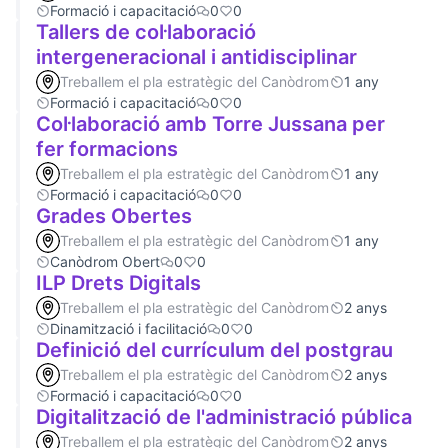
Formació i capacitació
0
0
Tallers de col·laboració
intergeneracional i antidisciplinar
Treballem el pla estratègic del Canòdrom
1 any
Formació i capacitació
0
0
Col·laboració amb Torre Jussana per
fer formacions
Treballem el pla estratègic del Canòdrom
1 any
Formació i capacitació
0
0
Grades Obertes
Treballem el pla estratègic del Canòdrom
1 any
Canòdrom Obert
0
0
ILP Drets Digitals
Treballem el pla estratègic del Canòdrom
2 anys
Dinamització i facilitació
0
0
Definició del currículum del postgrau
Treballem el pla estratègic del Canòdrom
2 anys
Formació i capacitació
0
0
Digitalització de l'administració pública
Treballem el pla estratègic del Canòdrom
2 anys