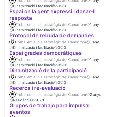
Treballem el pla estratègic del Canòdrom
1 any
Dinamització i facilitació
0
0
Espai on la gent expressi i donar-li
resposta
Treballem el pla estratègic del Canòdrom
1 any
Dinamització i facilitació
0
0
Protocol de rebuda de demandes
Treballem el pla estratègic del Canòdrom
1 any
Dinamització i facilitació
0
0
Espai grades democràtiques
Treballem el pla estratègic del Canòdrom
1 any
Dinamització i facilitació
0
0
Dinamització de la participació
Treballem el pla estratègic del Canòdrom
1 any
Dinamització i facilitació
0
0
Recerca i re-avaluació
Treballem el pla estratègic del Canòdrom
2 anys
Residències
0
0
Grupos de trabajo para impulsar
eventos