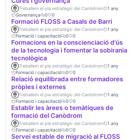
Cures i governança
Treballem el pla estratègic del Canòdrom
1 any
Governança
0
0
Formació FLOSS a Casals de Barri
Treballem el pla estratègic del Canòdrom
1 any
Formació i capacitació
0
0
Formacions en la conscienciació d'ús
de la tecnologia i fomentar la sobirania
tecnològica
Treballem el pla estratègic del Canòdrom
1 any
Formació i capacitació
0
0
Relació equilibrada entre formadores
pròpies i externes
Treballem el pla estratègic del Canòdrom
1 any
Formació i capacitació
0
0
Establir les àrees o temàtiques de
formació del Canòdrom
Treballem el pla estratègic del Canòdrom
1 any
Formació i capacitació
0
0
Servei estable de migració al FLOSS