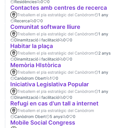
Residències
0
0
Contactes amb centres de recerca
Treballem el pla estratègic del Canòdrom
1 any
Recerca
0
0
Comunitat software lliure
Treballem el pla estratègic del Canòdrom
1 any
Dinamització i facilitació
0
0
Habitar la plaça
Treballem el pla estratègic del Canòdrom
2 anys
Dinamització i facilitació
0
0
Memòria HIstòrica
Treballem el pla estratègic del Canòdrom
1 any
Canòdrom Obert
1
0
Iniciativa Legislativa Popular
Treballem el pla estratègic del Canòdrom
1 any
Dinamització i facilitació
0
0
Refugi en cas d'un tall a internet
Treballem el pla estratègic del Canòdrom
Canòdrom Obert
5 anys
0
0
Mobile Social Congress