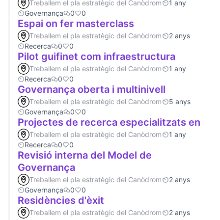
Treballem el pla estratègic del Canòdrom
1 any
Governança
0
0
Espai on fer masterclass
Treballem el pla estratègic del Canòdrom
2 anys
Recerca
0
0
Pilot guifinet com infraestructura
Treballem el pla estratègic del Canòdrom
1 any
Recerca
0
0
Governança oberta i multinivell
Treballem el pla estratègic del Canòdrom
5 anys
Governança
0
0
Projectes de recerca especialitzats en
Treballem el pla estratègic del Canòdrom
1 any
Recerca
0
0
Revisió interna del Model de
Governança
Treballem el pla estratègic del Canòdrom
2 anys
Governança
0
0
Residències d'èxit
Treballem el pla estratègic del Canòdrom
2 anys