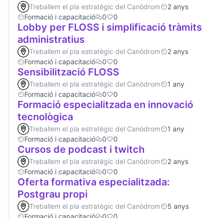
Treballem el pla estratègic del Canòdrom
2 anys
Formació i capacitació
0
0
Lobby per FLOSS i simplificació tràmits
administratius
Treballem el pla estratègic del Canòdrom
2 anys
Formació i capacitació
0
0
Sensibilització FLOSS
Treballem el pla estratègic del Canòdrom
1 any
Formació i capacitació
0
0
Formació especialitzada en innovació
tecnològica
Treballem el pla estratègic del Canòdrom
1 any
Formació i capacitació
0
0
Cursos de podcast i twitch
Treballem el pla estratègic del Canòdrom
2 anys
Formació i capacitació
0
0
Oferta formativa especialitzada:
Postgrau propi
Treballem el pla estratègic del Canòdrom
5 anys
Formació i capacitació
0
0