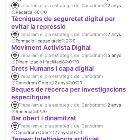
Treballem el pla estratègic del Canòdrom
2 anys
Recerca
0
0
Tècniques de seguretat digital per
evitar la repressió
Treballem el pla estratègic del Canòdrom
2 anys
Formació i capacitació
0
0
Moviment Activista Digital
Treballem el pla estratègic del Canòdrom
5 anys
Dinamització i facilitació
0
0
Drets Humans i capa digital
Treballem el pla estratègic del Canòdrom
Canòdrom Obert
2 anys
0
0
Beques de recerca per investigacions
específiques
Treballem el pla estratègic del Canòdrom
2 anys
Recerca
0
0
Bar obert i dinamitzat
Treballem el pla estratègic del Canòdrom
Canòdrom Obert
2 anys
0
0
Temes: Intel·ligència artificial