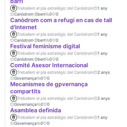
barri
Treballem el pla estratègic del Canòdrom
1 any
Canòdrom Obert
0
0
Canòdrom com a refugi en cas de tall
d'internet
Treballem el pla estratègic del Canòdrom
1 any
Canòdrom Obert
0
0
Festival feminisme digital
Treballem el pla estratègic del Canòdrom
1 any
Canòdrom Obert
0
0
Comité Asesor Internacional
Treballem el pla estratègic del Canòdrom
2 anys
Governança
0
0
Mecanismes de gpvernança
compartits
Treballem el pla estratègic del Canòdrom
2 anys
Governança
0
0
Asamblea definida
Treballem el pla estratègic del Canòdrom
1 any
Governança
0
0