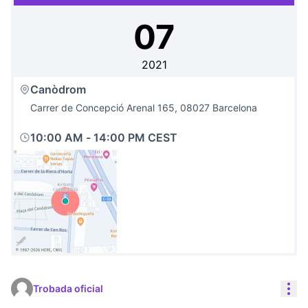
07
2021
Canòdrom
Carrer de Concepció Arenal 165, 08027 Barcelona
10:00 AM
-
14:00 PM CEST
(Link externo)
Con
Trobada oficial