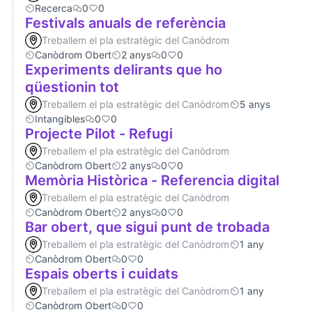
Recerca
0
0
Festivals anuals de referència
Treballem el pla estratègic del Canòdrom
Canòdrom Obert
2 anys
0
0
Experiments delirants que ho
qüestionin tot
Treballem el pla estratègic del Canòdrom
5 anys
Intangibles
0
0
Projecte Pilot - Refugi
Treballem el pla estratègic del Canòdrom
Canòdrom Obert
2 anys
0
0
Memòria Històrica - Referencia digital
Treballem el pla estratègic del Canòdrom
Canòdrom Obert
2 anys
0
0
Bar obert, que sigui punt de trobada
Treballem el pla estratègic del Canòdrom
1 any
Canòdrom Obert
0
0
Espais oberts i cuidats
Treballem el pla estratègic del Canòdrom
1 any
Canòdrom Obert
0
0