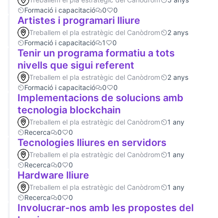
Formació i capacitació
0
0
Artistes i programari lliure
Treballem el pla estratègic del Canòdrom
2 anys
Formació i capacitació
1
0
Tenir un programa formatiu a tots
nivells que sigui referent
Treballem el pla estratègic del Canòdrom
2 anys
Formació i capacitació
0
0
Implementacions de solucions amb
tecnologia blockchain
Treballem el pla estratègic del Canòdrom
1 any
Recerca
0
0
Tecnologies lliures en servidors
Treballem el pla estratègic del Canòdrom
1 any
Recerca
0
0
Hardware lliure
Treballem el pla estratègic del Canòdrom
1 any
Recerca
0
0
Involucrar-nos amb les propostes del