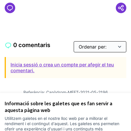
0 comentaris
Inicia sessió o crea un compte per afegir el teu
comentari.
Referència: Canòdrom-MEET-2021-05-2196
Versió 2
(de 2)
veure altres versions
Informació sobre les galetes que es fan servir a
Afegir al calendari
aquesta pàgina web
Utilitzem galetes en el nostre lloc web per a millorar el
Termes i condicions d'ús
rendiment i el contingut d'aquest. Les galetes ens permeten
Configuració de les galetes
oferir una experiència d'usuari i uns continguts més
Comunitat Canòdrom a Facebook
(Link externo)
Comunitat Canòdrom a Instagram
(Link externo)
Comunitat Canòdrom a YouTube
(Link externo)