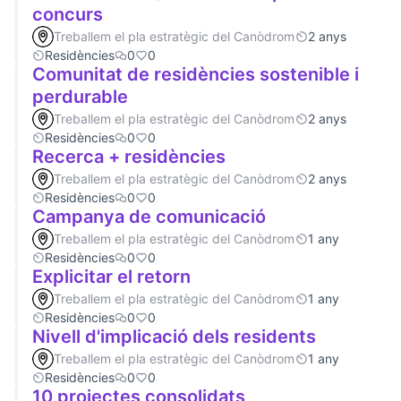
concurs
Treballem el pla estratègic del Canòdrom
2 anys
Residències
0
0
Comunitat de residències sostenible i
perdurable
Treballem el pla estratègic del Canòdrom
2 anys
Residències
0
0
Recerca + residències
Treballem el pla estratègic del Canòdrom
2 anys
Residències
0
0
Campanya de comunicació
Treballem el pla estratègic del Canòdrom
1 any
Residències
0
0
Explicitar el retorn
Treballem el pla estratègic del Canòdrom
1 any
Residències
0
0
Nivell d'implicació dels residents
Treballem el pla estratègic del Canòdrom
1 any
Residències
0
0
10 projectes consolidats