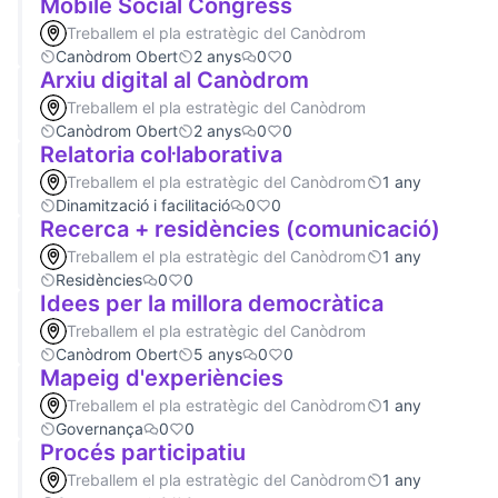
Mobile Social Congress
Treballem el pla estratègic del Canòdrom
Canòdrom Obert
2 anys
0
0
Arxiu digital al Canòdrom
Treballem el pla estratègic del Canòdrom
Canòdrom Obert
2 anys
0
0
Relatoria col·laborativa
Treballem el pla estratègic del Canòdrom
1 any
Dinamització i facilitació
0
0
Recerca + residències (comunicació)
Treballem el pla estratègic del Canòdrom
1 any
Residències
0
0
Idees per la millora democràtica
Treballem el pla estratègic del Canòdrom
Canòdrom Obert
5 anys
0
0
Mapeig d'experiències
Treballem el pla estratègic del Canòdrom
1 any
Governança
0
0
Procés participatiu
Treballem el pla estratègic del Canòdrom
1 any