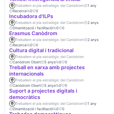
Treballem el pla estratègic del Canòdrom
1 any
Recerca
0
0
Incubadora d'ILPs
Treballem el pla estratègic del Canòdrom
2 anys
Dinamització i facilitació
0
0
Erasmus Canòdrom
Treballem el pla estratègic del Canòdrom
2 anys
Recerca
0
0
Cultura digital i tradicional
Treballem el pla estratègic del Canòdrom
Canòdrom Obert
5 anys
0
0
Treball en xarxa amb projectes
internacionals
Treballem el pla estratègic del Canòdrom
Canòdrom Obert
5 anys
0
0
Suport a projectes digitals i
democràtics
Treballem el pla estratègic del Canòdrom
1 any
Dinamització i facilitació
0
0