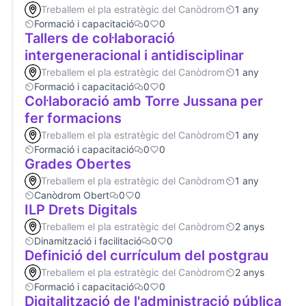
Treballem el pla estratègic del Canòdrom
1 any
Formació i capacitació
0
0
Tallers de col·laboració
intergeneracional i antidisciplinar
Treballem el pla estratègic del Canòdrom
1 any
Formació i capacitació
0
0
Col·laboració amb Torre Jussana per
fer formacions
Treballem el pla estratègic del Canòdrom
1 any
Formació i capacitació
0
0
Grades Obertes
Treballem el pla estratègic del Canòdrom
1 any
Canòdrom Obert
0
0
ILP Drets Digitals
Treballem el pla estratègic del Canòdrom
2 anys
Dinamització i facilitació
0
0
Definició del currículum del postgrau
Treballem el pla estratègic del Canòdrom
2 anys
Formació i capacitació
0
0
Digitalització de l'administració pública