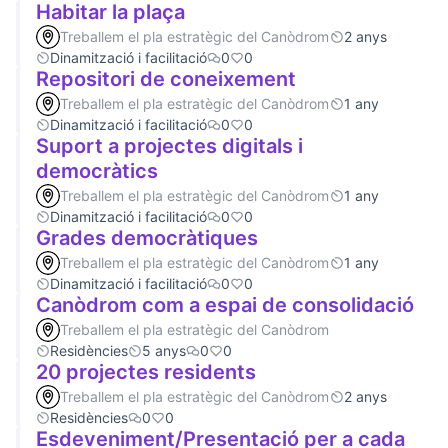
Habitar la plaça
Treballem el pla estratègic del Canòdrom
2 anys
Dinamització i facilitació
0
0
Repositori de coneixement
Treballem el pla estratègic del Canòdrom
1 any
Dinamització i facilitació
0
0
Suport a projectes digitals i
democràtics
Treballem el pla estratègic del Canòdrom
1 any
Dinamització i facilitació
0
0
Grades democràtiques
Treballem el pla estratègic del Canòdrom
1 any
Dinamització i facilitació
0
0
Canòdrom com a espai de consolidació
Treballem el pla estratègic del Canòdrom
Residències
5 anys
0
0
20 projectes residents
Treballem el pla estratègic del Canòdrom
2 anys
Residències
0
0
Esdeveniment/Presentació per a cada