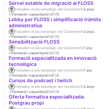
Servei estable de migració al FLOSS
Treballem el pla estratègic del Canòdrom
2 anys
Formació i capacitació
0
0
Lobby per FLOSS i simplificació tràmits
administratius
Treballem el pla estratègic del Canòdrom
2 anys
Formació i capacitació
0
0
Sensibilització FLOSS
Treballem el pla estratègic del Canòdrom
1 any
Formació i capacitació
0
0
Formació especialitzada en innovació
tecnològica
Treballem el pla estratègic del Canòdrom
1 any
Formació i capacitació
0
0
Cursos de podcast i twitch
Treballem el pla estratègic del Canòdrom
2 anys
Formació i capacitació
0
0
Oferta formativa especialitzada:
Postgrau propi
Treballem el pla estratègic del Canòdrom
5 anys