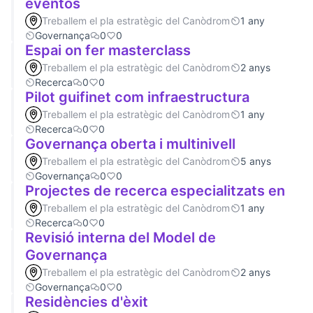
eventos
Treballem el pla estratègic del Canòdrom
1 any
Governança
0
0
Espai on fer masterclass
Treballem el pla estratègic del Canòdrom
2 anys
Recerca
0
0
Pilot guifinet com infraestructura
Treballem el pla estratègic del Canòdrom
1 any
Recerca
0
0
Governança oberta i multinivell
Treballem el pla estratègic del Canòdrom
5 anys
Governança
0
0
Projectes de recerca especialitzats en
Treballem el pla estratègic del Canòdrom
1 any
Recerca
0
0
Revisió interna del Model de
Governança
Treballem el pla estratègic del Canòdrom
2 anys
Governança
0
0
Residències d'èxit