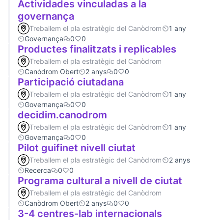
Actividades vinculadas a la
governança
Treballem el pla estratègic del Canòdrom
1 any
Governança
0
0
Productes finalitzats i replicables
Treballem el pla estratègic del Canòdrom
Canòdrom Obert
2 anys
0
0
Participació ciutadana
Treballem el pla estratègic del Canòdrom
1 any
Governança
0
0
decidim.canodrom
Treballem el pla estratègic del Canòdrom
1 any
Governança
0
0
Pilot guifinet nivell ciutat
Treballem el pla estratègic del Canòdrom
2 anys
Recerca
0
0
Programa cultural a nivell de ciutat
Treballem el pla estratègic del Canòdrom
Canòdrom Obert
2 anys
0
0
3-4 centres-lab internacionals