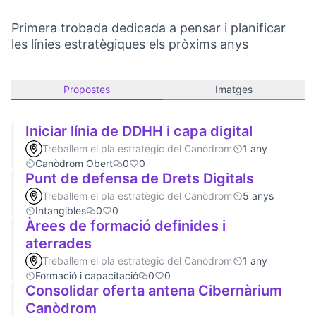
Primera trobada dedicada a pensar i planificar
les línies estratègiques els pròxims anys
Propostes
Imatges
Iniciar línia de DDHH i capa digital
Treballem el pla estratègic del Canòdrom
1 any
Canòdrom Obert
0
0
Punt de defensa de Drets Digitals
Treballem el pla estratègic del Canòdrom
5 anys
Intangibles
0
0
Àrees de formació definides i
aterrades
Treballem el pla estratègic del Canòdrom
1 any
Formació i capacitació
0
0
Consolidar oferta antena Cibernàrium
Canòdrom