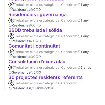
Treballem el pla estratègic del Canòdrom
1 any
Residències
0
0
Residències i governança
Treballem el pla estratègic del Canòdrom
1 any
Residències
0
0
BBDD treballada i sòlida
Treballem el pla estratègic del Canòdrom
1 any
Residències
0
0
Comunitat i continuitat
Treballem el pla estratègic del Canòdrom
1 any
Residències
0
0
Consolidació d'eixos clau
Treballem el pla estratègic del Canòdrom
5 anys
Governança
0
0
30 projectes residents referents
Treballem el pla estratègic del Canòdrom
Residències
5 anys
0
0