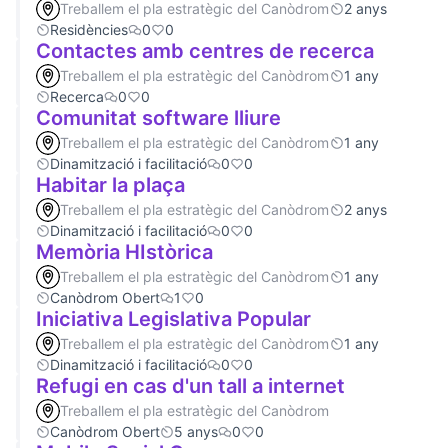
Treballem el pla estratègic del Canòdrom
2 anys
Residències
0
0
Contactes amb centres de recerca
Treballem el pla estratègic del Canòdrom
1 any
Recerca
0
0
Comunitat software lliure
Treballem el pla estratègic del Canòdrom
1 any
Dinamització i facilitació
0
0
Habitar la plaça
Treballem el pla estratègic del Canòdrom
2 anys
Dinamització i facilitació
0
0
Memòria HIstòrica
Treballem el pla estratègic del Canòdrom
1 any
Canòdrom Obert
1
0
Iniciativa Legislativa Popular
Treballem el pla estratègic del Canòdrom
1 any
Dinamització i facilitació
0
0
Refugi en cas d'un tall a internet
Treballem el pla estratègic del Canòdrom
Canòdrom Obert
5 anys
0
0