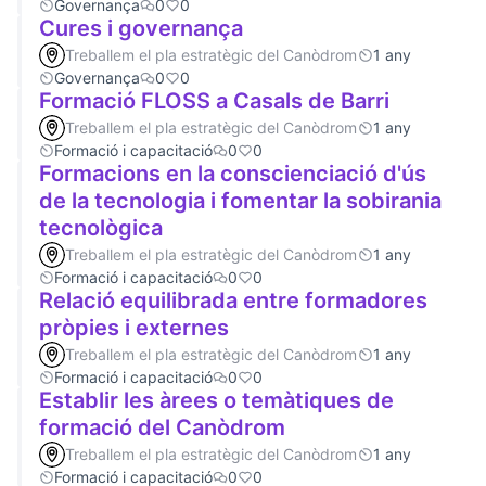
Governança
0
0
Cures i governança
Treballem el pla estratègic del Canòdrom
1 any
Governança
0
0
Formació FLOSS a Casals de Barri
Treballem el pla estratègic del Canòdrom
1 any
Formació i capacitació
0
0
Formacions en la conscienciació d'ús
de la tecnologia i fomentar la sobirania
tecnològica
Treballem el pla estratègic del Canòdrom
1 any
Formació i capacitació
0
0
Relació equilibrada entre formadores
pròpies i externes
Treballem el pla estratègic del Canòdrom
1 any
Formació i capacitació
0
0
Establir les àrees o temàtiques de
formació del Canòdrom
Treballem el pla estratègic del Canòdrom
1 any
Formació i capacitació
0
0