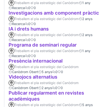
Treballem el pla estratègic del Canòdrom
1 any
Recerca
0
0
Investigacions amb component pràctic
Treballem el pla estratègic del Canòdrom
2 anys
Recerca
0
0
IA i drets humans
Treballem el pla estratègic del Canòdrom
2 anys
Recerca
0
0
Programa de seminari regular
Treballem el pla estratègic del Canòdrom
1 any
Recerca
0
0
Presència internacional
Treballem el pla estratègic del Canòdrom
Canòdrom Obert
5 anys
0
0
Videojocs alternatius
Treballem el pla estratègic del Canòdrom
Canòdrom Obert
2 anys
0
0
Publicar regularment en revistes
acadèmiques
Treballem el pla estratègic del Canòdrom
5 anys